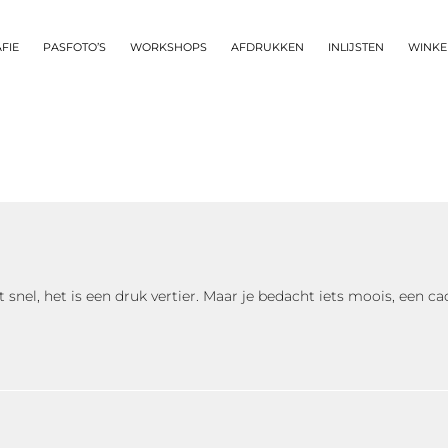
FIE
PASFOTO’S
WORKSHOPS
AFDRUKKEN
INLIJSTEN
WINKE
egt snel, het is een druk vertier. Maar je bedacht iets moois, een 