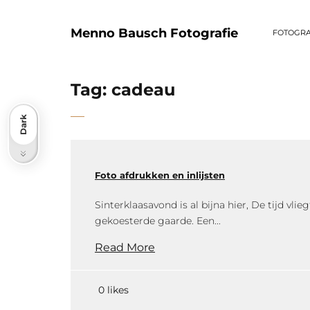
Menno Bausch Fotografie
FOTOGRA
Tag:
cadeau
Dark
Light
Foto afdrukken en inlijsten
Sinterklaasavond is al bijna hier, De tijd vli
gekoesterde gaarde. Een...
Read More
0 likes